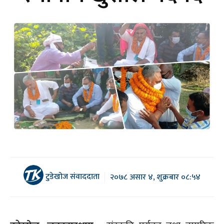
टुडेखोज संवाददाता
२०७८ असार ४, शुक्रबार ०८:५४