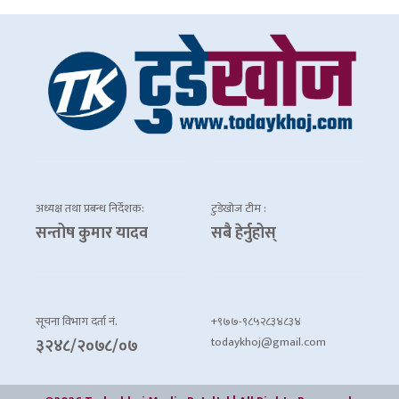
अध्यक्ष तथा प्रबन्ध निर्देशक:
टुडेखोज टीम :
सन्तोष कुमार यादव
सबै हेर्नुहोस्
सूचना विभाग दर्ता नं.
+९७७-९८५२८३४८३४
todaykhoj@gmail.com
३२४८/२०७८/०७