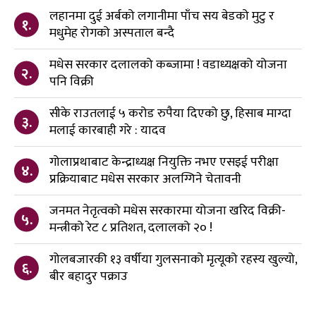
लहानमा दुई अर्बको लगानीमा पाँच सय बेडको मुटु र
१.
मधुमेह रोगको अस्पताल बन्दै
मधेस सरकार दलालको कब्जामा ! वडाध्यक्षको योजना
२.
पनि विक्री
सीके राउतलाई ५ करोड रुपैया दिएको छु, हिसाब माग्दा
३.
मलाई कारबाही गरे : यादव
गोलाप्रथाबाट केन्द्राध्यक्ष नियुक्ति नभए एसइई परीक्षा
४.
प्रक्रियाबाट मधेस सरकार अलग्गिने चेतावनी
जनमत नेतृत्वको मधेस सरकारमा योजना खरिद विक्री-
५.
मन्त्रीको रेट ८ प्रतिशत, दलालको २० !
गोलबजारकी १३ वर्षीया गुलसनाको मृत्यूको रहस्य खुल्यो,
६.
बीर बहादुर पक्राउ