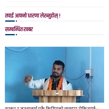
तपाई आफ्नो धारणा लेख्नुहोस् !
सम्बन्धित खबर
तस्कर र जनतालाई एकै किसिमको व्यवहार रोकिनुपर्छ :