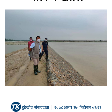
टुडेखोज संवाददाता
२०७८ असार १७, बिहीबार ०९:२१