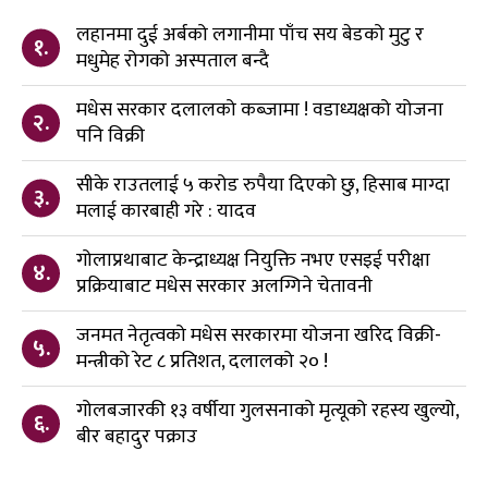
लहानमा दुई अर्बको लगानीमा पाँच सय बेडको मुटु र
१.
मधुमेह रोगको अस्पताल बन्दै
मधेस सरकार दलालको कब्जामा ! वडाध्यक्षको योजना
२.
पनि विक्री
सीके राउतलाई ५ करोड रुपैया दिएको छु, हिसाब माग्दा
३.
मलाई कारबाही गरे : यादव
गोलाप्रथाबाट केन्द्राध्यक्ष नियुक्ति नभए एसइई परीक्षा
४.
प्रक्रियाबाट मधेस सरकार अलग्गिने चेतावनी
जनमत नेतृत्वको मधेस सरकारमा योजना खरिद विक्री-
५.
मन्त्रीको रेट ८ प्रतिशत, दलालको २० !
गोलबजारकी १३ वर्षीया गुलसनाको मृत्यूको रहस्य खुल्यो,
६.
बीर बहादुर पक्राउ