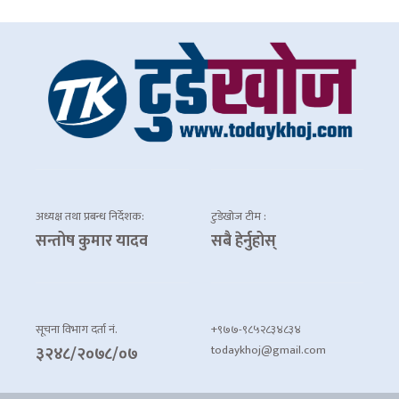
अध्यक्ष तथा प्रबन्ध निर्देशक:
टुडेखोज टीम :
सन्तोष कुमार यादव
सबै हेर्नुहोस्
सूचना विभाग दर्ता नं.
+९७७-९८५२८३४८३४
todaykhoj@gmail.com
३२४८/२०७८/०७