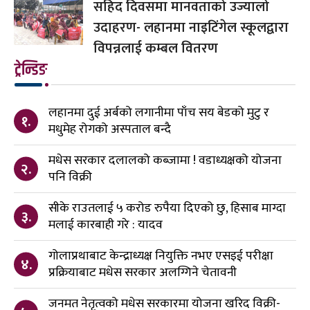
सहिद दिवसमा मानवताको उज्यालो
उदाहरण- लहानमा नाइटिंगेल स्कूलद्वारा
विपन्नलाई कम्बल वितरण
ट्रेन्डिङ
लहानमा दुई अर्बको लगानीमा पाँच सय बेडको मुटु र
१.
मधुमेह रोगको अस्पताल बन्दै
मधेस सरकार दलालको कब्जामा ! वडाध्यक्षको योजना
२.
पनि विक्री
सीके राउतलाई ५ करोड रुपैया दिएको छु, हिसाब माग्दा
३.
मलाई कारबाही गरे : यादव
गोलाप्रथाबाट केन्द्राध्यक्ष नियुक्ति नभए एसइई परीक्षा
४.
प्रक्रियाबाट मधेस सरकार अलग्गिने चेतावनी
जनमत नेतृत्वको मधेस सरकारमा योजना खरिद विक्री-