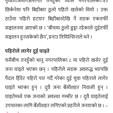
पृथ्वीराजमार्गअन्तर्गत तनहुँको व्यास नगरपालिका–१२
छिर्कनेमा पनि बिहीबार ठूलो पहिरो खसेको थियो । उक्त
ठाउँमा पहिरो हटाएर बिहीबारदेखि नै सडक एकतर्फी
सञ्चालनमा आएको छ । ‘बीचमा ठूलो ढुङ्गा रहेकाले दुईतर्फी
सञ्चालन हुनसकेको छैन’, प्रनाउ तिमिल्सिनाले भने ।
पहिरोले लागेर दुई घाइते
यसैबीच तनहुँको भानु नगरपालिका ८ मा पहिरो खसेर दुई
जना घाइते भएका छन् । पहिरोले सडक अवरुद्ध भएपछि
पैदल हिँडेर पहिरो पार गर्दै गरेका दुई युवा पहिराले लागेर
घाइते भएका हुन् । दुवै जना बेँसीशहर निवासी हुन् ।
घाइतेमध्ये एक जनाको अवस्था गम्भीर छ । दुवै घाइतेलाई
उपचारका लागि बेँसीशहर लगिएको प्रहरीले जनाएको छ । –