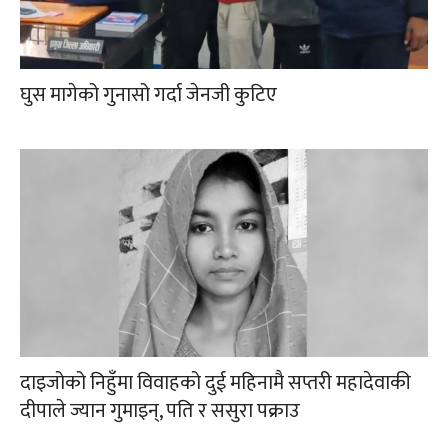
घुस मागेको गुनासो गर्दा जेनजी कुटिए
दाइजोको निहुँमा विवाहको दुई महिनामै सप्तरी महादेवाकी
दीपाले ज्यान गुमाइन्, पति र ससुरा पक्राउ