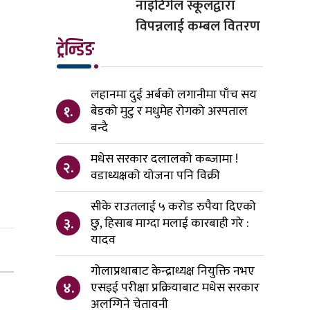
नाइटिंगेल स्कूलद्वारा
विपन्नलाई कम्बल वितरण
ट्रेन्डिङ
लहानमा दुई अर्बको लगानीमा पाँच सय
१.
बेडको मुटु र मधुमेह रोगको अस्पताल
बन्दै
मधेस सरकार दलालको कब्जामा !
२.
वडाध्यक्षको योजना पनि विक्री
सीके राउतलाई ५ करोड रुपैया दिएको
३.
छु, हिसाब माग्दा मलाई कारबाही गरे :
यादव
गोलाप्रथाबाट केन्द्राध्यक्ष नियुक्ति नभए
४.
एसइई परीक्षा प्रक्रियाबाट मधेस सरकार
अलग्गिने चेतावनी