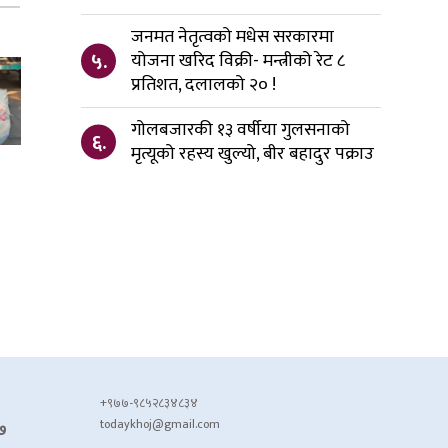
जनमत नेतृत्वको मधेस सरकारमा
५.
योजना खरिद विक्री- मन्त्रीको रेट ८
प्रतिशत, दलालको २० !
गोलबजारकी १३ वर्षीया गुलसनाको
६.
मृत्यूको रहस्य खुल्यो, बीर बहादुर पक्राउ
+९७७-९८५२८३४८३४
todaykhoj@gmail.com
७