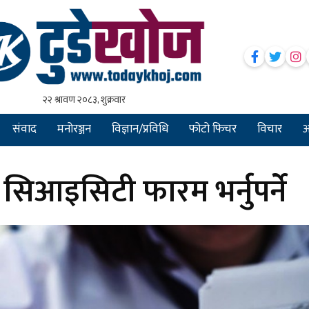
संवाद
मनोरञ्जन
विज्ञान/प्रविधि
फोटो फिचर
विचार
अन
न सिआइसिटी फारम भर्नुपर्ने