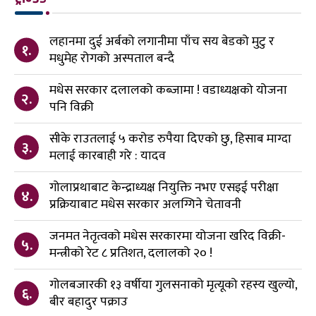
लहानमा दुई अर्बको लगानीमा पाँच सय बेडको मुटु र
१.
मधुमेह रोगको अस्पताल बन्दै
मधेस सरकार दलालको कब्जामा ! वडाध्यक्षको योजना
२.
पनि विक्री
सीके राउतलाई ५ करोड रुपैया दिएको छु, हिसाब माग्दा
३.
मलाई कारबाही गरे : यादव
गोलाप्रथाबाट केन्द्राध्यक्ष नियुक्ति नभए एसइई परीक्षा
४.
प्रक्रियाबाट मधेस सरकार अलग्गिने चेतावनी
जनमत नेतृत्वको मधेस सरकारमा योजना खरिद विक्री-
५.
मन्त्रीको रेट ८ प्रतिशत, दलालको २० !
गोलबजारकी १३ वर्षीया गुलसनाको मृत्यूको रहस्य खुल्यो,
६.
बीर बहादुर पक्राउ