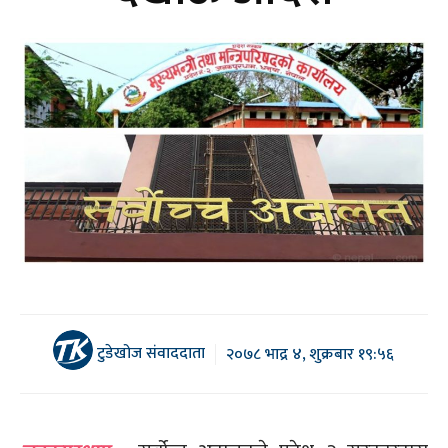
टुडेखोज संवाददाता
२०७८ भाद्र ४, शुक्रबार १९:५६