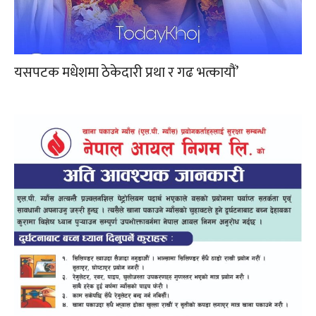
यसपटक मधेशमा ठेकेदारी प्रथा र गढ भत्कायौं’