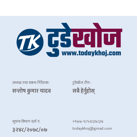
अध्यक्ष तथा प्रबन्ध निर्देशक:
टुडेखोज टीम :
सन्तोष कुमार यादव
सबै हेर्नुहोस्
सूचना विभाग दर्ता नं.
+९७७-९८५२८३४८३४
todaykhoj@gmail.com
३२४८/२०७८/०७