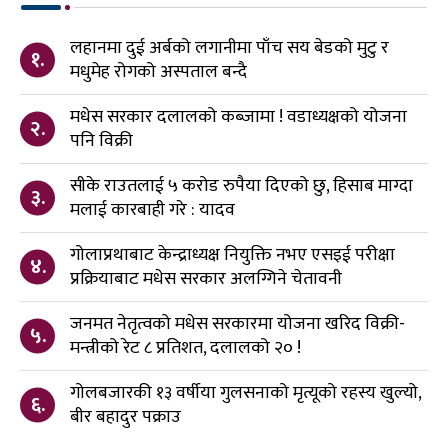
लहानमा दुई अर्बको लगानीमा पाँच सय बेडको मुटु र
१.
मधुमेह रोगको अस्पताल बन्दै
मधेस सरकार दलालको कब्जामा ! वडाध्यक्षको योजना
२.
पनि विक्री
सीके राउतलाई ५ करोड रुपैया दिएको छु, हिसाब माग्दा
३.
मलाई कारबाही गरे : यादव
गोलाप्रथाबाट केन्द्राध्यक्ष नियुक्ति नभए एसइई परीक्षा
४.
प्रक्रियाबाट मधेस सरकार अलग्गिने चेतावनी
जनमत नेतृत्वको मधेस सरकारमा योजना खरिद विक्री-
५.
मन्त्रीको रेट ८ प्रतिशत, दलालको २० !
गोलबजारकी १३ वर्षीया गुलसनाको मृत्यूको रहस्य खुल्यो,
६.
बीर बहादुर पक्राउ