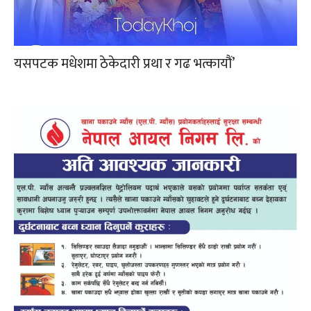
यसपटक मधेशमा ठेकेदारी प्रथा र गढ भत्कायौं’