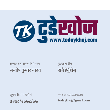
अध्यक्ष तथा प्रबन्ध निर्देशक:
टुडेखोज टीम :
सन्तोष कुमार यादव
सबै हेर्नुहोस्
सूचना विभाग दर्ता नं.
+९७७-९८५२८३४८३४
todaykhoj@gmail.com
३२४८/२०७८/०७