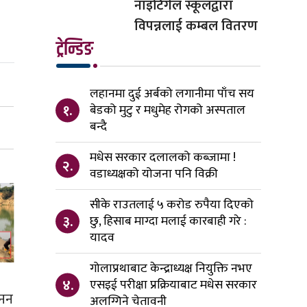
नाइटिंगेल स्कूलद्वारा
विपन्नलाई कम्बल वितरण
ट्रेन्डिङ
लहानमा दुई अर्बको लगानीमा पाँच सय
१.
बेडको मुटु र मधुमेह रोगको अस्पताल
बन्दै
मधेस सरकार दलालको कब्जामा !
२.
वडाध्यक्षको योजना पनि विक्री
सीके राउतलाई ५ करोड रुपैया दिएको
३.
छु, हिसाब माग्दा मलाई कारबाही गरे :
यादव
गोलाप्रथाबाट केन्द्राध्यक्ष नियुक्ति नभए
४.
एसइई परीक्षा प्रक्रियाबाट मधेस सरकार
खनन
अलग्गिने चेतावनी