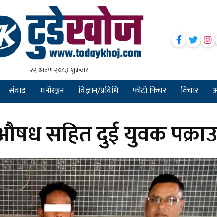
संवाद
मनोरञ्जन
विज्ञान/प्रविधि
फोटो फिचर
विचार
अन
ूऔषध सहित दुई युवक पक्रा