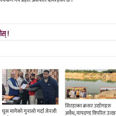
यन्त्रण गर्न प्रहरी असफल बनिरहेको छ ।
स् !
सिरहाका क्रसर उद्योगहरु
घुस मागेको गुनासो गर्दा जेनजी
अवैध, मापदण्ड विपरित उत्