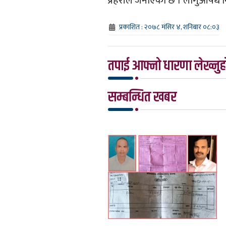
प्रहरीले जनाएको छ । लागुऔषध नि
प्रकाशित : २०७८ मंसिर ४, शनिबार ०८:०३
तपाई आफ्नो धारणा लेख्नुहो
सम्बन्धित खबर