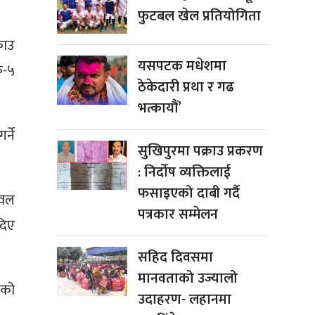
फुटबल खेल प्रतियोगिता
राउ
यसपटक मधेशमा
क-५
ठेकेदारी प्रथा र गढ
भत्कायौं’
्ने
सुखिपुरमा पक्राउ प्रकरण
: निर्दोष व्यक्तिलाई
फसाइएको दाबी गर्दै
ेवल
पत्रकार सम्मेलन
दिए
सहिद दिवसमा
मानवताको उज्यालो
ेको
उदाहरण- लहानमा