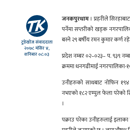
जनकपुरधाम
। प्रहरीले सिरहाबा
पर्नेमा सप्तरीको खड्क नगरपालि
बस्ने २९ बर्षीय रमन कुमार कर्ण रह
टुडेखोज संवाददाता
२०७८ मंसिर ४,
शनिबार ०८:०३
प्रदेश नम्बर ०२–०२३– प. ९३९ 
क्रममा धनगढीमाई नगरपालिका-१० 
उनीहरुको साथबाट नोफिन १९४ एम
नभएको १८२ एम्पुल फेला परेको सि
।
पक्राउ परेका उनीहरुलाई इलाका प