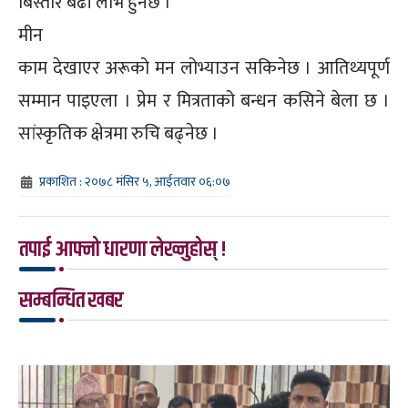
बिस्तारै बढी लाभ हुनेछ ।
मीन
काम देखाएर अरूको मन लोभ्याउन सकिनेछ । आतिथ्यपूर्ण
सम्मान पाइएला । प्रेम र मित्रताको बन्धन कसिने बेला छ ।
सांस्कृतिक क्षेत्रमा रुचि बढ्नेछ ।
प्रकाशित : २०७८ मंसिर ५, आईतवार ०६:०७
तपाई आफ्नो धारणा लेख्नुहोस् !
सम्बन्धित खबर