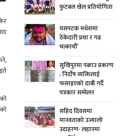
फुटबल खेल प्रतियोगिता
केर
यसपटक मधेशमा
वाड
ठेकेदारी प्रथा र गढ
भत्कायौं’
ने,
सुखिपुरमा पक्राउ प्रकरण
इते
: निर्दोष व्यक्तिलाई
फसाइएको दाबी गर्दै
पत्रकार सम्मेलन
ेको
ेको
सहिद दिवसमा
मानवताको उज्यालो
उदाहरण- लहानमा