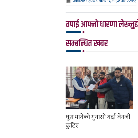
प्रकाशित : २०७८ मंसिर ५, आईतवार २२:१२
तपाई आफ्नो धारणा लेख्नुहो
सम्बन्धित खबर
घुस मागेको गुनासो गर्दा जेनजी
कुटिए