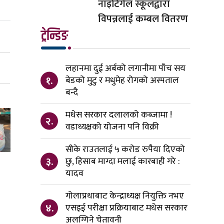
नाइटिंगेल स्कूलद्वारा
विपन्नलाई कम्बल वितरण
ट्रेन्डिङ
लहानमा दुई अर्बको लगानीमा पाँच सय
१.
बेडको मुटु र मधुमेह रोगको अस्पताल
बन्दै
मधेस सरकार दलालको कब्जामा !
२.
वडाध्यक्षको योजना पनि विक्री
सीके राउतलाई ५ करोड रुपैया दिएको
३.
छु, हिसाब माग्दा मलाई कारबाही गरे :
यादव
गोलाप्रथाबाट केन्द्राध्यक्ष नियुक्ति नभए
४.
एसइई परीक्षा प्रक्रियाबाट मधेस सरकार
अलग्गिने चेतावनी