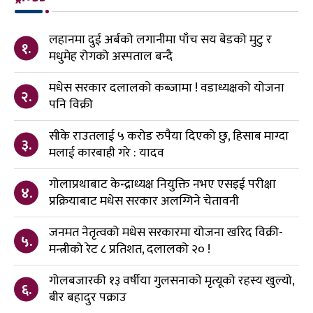
लहानमा दुई अर्बको लगानीमा पाँच सय बेडको मुटु र
१.
मधुमेह रोगको अस्पताल बन्दै
मधेस सरकार दलालको कब्जामा ! वडाध्यक्षको योजना
२.
पनि विक्री
सीके राउतलाई ५ करोड रुपैया दिएको छु, हिसाब माग्दा
३.
मलाई कारबाही गरे : यादव
गोलाप्रथाबाट केन्द्राध्यक्ष नियुक्ति नभए एसइई परीक्षा
४.
प्रक्रियाबाट मधेस सरकार अलग्गिने चेतावनी
जनमत नेतृत्वको मधेस सरकारमा योजना खरिद विक्री-
५.
मन्त्रीको रेट ८ प्रतिशत, दलालको २० !
गोलबजारकी १३ वर्षीया गुलसनाको मृत्यूको रहस्य खुल्यो,
६.
बीर बहादुर पक्राउ