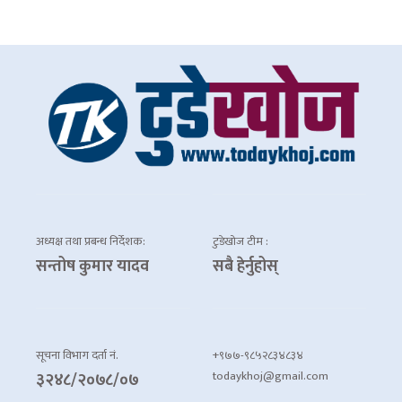
अध्यक्ष तथा प्रबन्ध निर्देशक:
टुडेखोज टीम :
सन्तोष कुमार यादव
सबै हेर्नुहोस्
सूचना विभाग दर्ता नं.
+९७७-९८५२८३४८३४
todaykhoj@gmail.com
३२४८/२०७८/०७