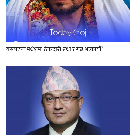
यसपटक मधेशमा ठेकेदारी प्रथा र गढ भत्कायौं’