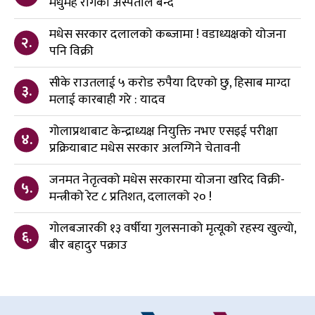
मधुमेह रोगको अस्पताल बन्दै
मधेस सरकार दलालको कब्जामा ! वडाध्यक्षको योजना
२.
पनि विक्री
सीके राउतलाई ५ करोड रुपैया दिएको छु, हिसाब माग्दा
३.
मलाई कारबाही गरे : यादव
गोलाप्रथाबाट केन्द्राध्यक्ष नियुक्ति नभए एसइई परीक्षा
४.
प्रक्रियाबाट मधेस सरकार अलग्गिने चेतावनी
जनमत नेतृत्वको मधेस सरकारमा योजना खरिद विक्री-
५.
मन्त्रीको रेट ८ प्रतिशत, दलालको २० !
गोलबजारकी १३ वर्षीया गुलसनाको मृत्यूको रहस्य खुल्यो,
६.
बीर बहादुर पक्राउ