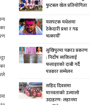
फुटबल खेल प्रतियोगिता
न्य
यसपटक मधेशमा
ेका
ठेकेदारी प्रथा र गढ
भत्कायौं’
तरण
सुखिपुरमा पक्राउ प्रकरण
: निर्दोष व्यक्तिलाई
्ठा
फसाइएको दाबी गर्दै
एका
पत्रकार सम्मेलन
रले
सहिद दिवसमा
मानवताको उज्यालो
डमा
उदाहरण- लहानमा
 ६०