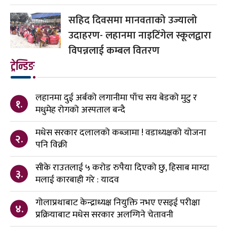
सहिद दिवसमा मानवताको उज्यालो
उदाहरण- लहानमा नाइटिंगेल स्कूलद्वारा
विपन्नलाई कम्बल वितरण
ट्रेन्डिङ
लहानमा दुई अर्बको लगानीमा पाँच सय बेडको मुटु र
१.
मधुमेह रोगको अस्पताल बन्दै
मधेस सरकार दलालको कब्जामा ! वडाध्यक्षको योजना
२.
पनि विक्री
सीके राउतलाई ५ करोड रुपैया दिएको छु, हिसाब माग्दा
३.
मलाई कारबाही गरे : यादव
गोलाप्रथाबाट केन्द्राध्यक्ष नियुक्ति नभए एसइई परीक्षा
४.
प्रक्रियाबाट मधेस सरकार अलग्गिने चेतावनी