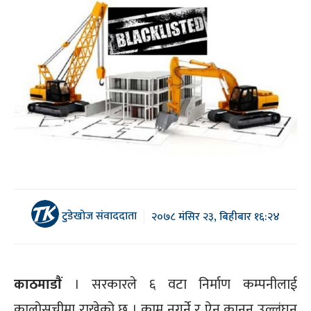
टुडेखोज संवाददाता
२०७८ मंसिर २३, बिहीबार १६:२४
काठमाडाैं
। सरकारले ६ वटा निर्माण कम्पनीलाई
कालोसूचीमा राखेको छ । काम नगर्ने र ऐन कानून उल्लंघन