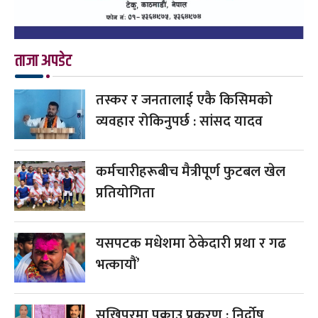
ताजा अपडेट
तस्कर र जनतालाई एकै किसिमको
व्यवहार रोकिनुपर्छ : सांसद यादव
कर्मचारीहरूबीच मैत्रीपूर्ण फुटबल खेल
प्रतियोगिता
यसपटक मधेशमा ठेकेदारी प्रथा र गढ
भत्कायौं’
सुखिपुरमा पक्राउ प्रकरण : निर्दोष