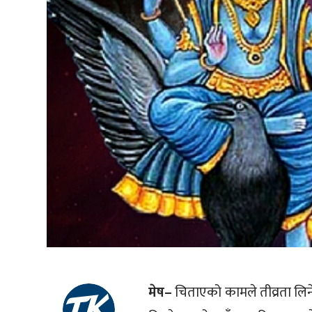
मेष–
चिताएको कामले तीव्रता लि