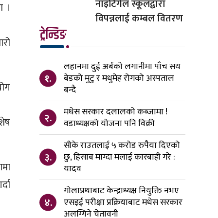
नाइटिंगेल स्कूलद्वारा
ा ।
विपन्नलाई कम्बल वितरण
ट्रेन्डिङ
ारो
लहानमा दुई अर्बको लगानीमा पाँच सय
१.
बेडको मुटु र मधुमेह रोगको अस्पताल
योग
बन्दै
मधेस सरकार दलालको कब्जामा !
२.
शेष
वडाध्यक्षको योजना पनि विक्री
सीके राउतलाई ५ करोड रुपैया दिएको
३.
छु, हिसाब माग्दा मलाई कारबाही गरे :
ामा
यादव
्दा
गोलाप्रथाबाट केन्द्राध्यक्ष नियुक्ति नभए
४.
एसइई परीक्षा प्रक्रियाबाट मधेस सरकार
अलग्गिने चेतावनी