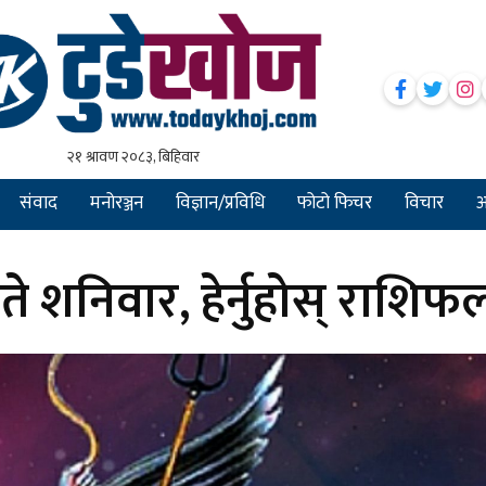
संवाद
मनोरञ्जन
विज्ञान/प्रविधि
फोटो फिचर
विचार
अन
 शनिवार, हेर्नुहोस् राशिफ