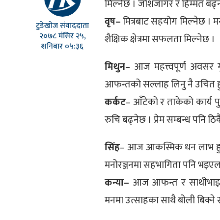
मिल्नेछ । जोशजाँगर र हिम्मत बढ्
वृष–
मित्रबाट सहयोग मिल्नेछ । मन
टुडेखोज संवाददाता
२०७८ मंसिर २५,
शैक्षिक क्षेत्रमा सफलता मिल्नेछ ।
शनिबार ०५:३६
मिथुन
– आज महत्त्वपूर्ण अवसर ग
आफन्तको सल्लाह लिनु नै उचित ह
कर्कट
– आँटेको र ताकेको कार्य प
रुचि बढ्नेछ । प्रेम सम्बन्ध पनि ठिक
सिंह
– आज आकस्मिक धन लाभ हुनेछ ।
मनोरञ्जनमा सहभागिता पनि भइएल
कन्या–
आज आफन्त र साथीभाइबाट 
मनमा उत्साहका साथै बोली बिक्ने