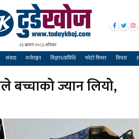
संवाद
मनोरञ्जन
विज्ञान/प्रविधि
फोटो फिचर
विचार
अन
े बच्चाको ज्यान लियो,