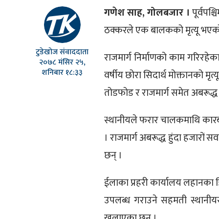
गणेश साह, गोलबजार ।
पूर्वपश
ठक्करले एक बालकको मृत्यू भएक
टुडेखोज संवाददाता
राजमार्ग निर्माणको काम गरिरहे
२०७८ मंसिर २५,
शनिबार १८:३३
वर्षीय छोरा सिदार्थ मोक्तानको म
तोडफोड र राजमार्ग समेत अबरूद्ध 
स्थानीयले फरार चालकमाथि कारबाही
। राजमार्ग अबरूद्ध हुंदा हजारों 
छन् ।
ईलाका प्रहरी कार्यालय लहानका डि
उपलब्ध गराउने सहमती स्थानीयस
खुलाएका छन् ।