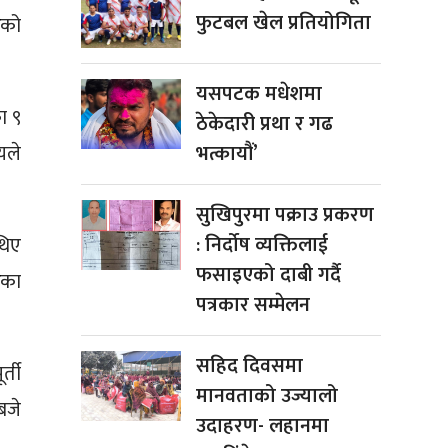
फुटबल खेल प्रतियोगिता
रको
यसपटक मधेशमा
 ९‌
ठेकेदारी प्रथा र गढ
यले
भत्कायौं’
सुखिपुरमा पक्राउ प्रकरण
: निर्दोष व्यक्तिलाई
थिए
फसाइएको दाबी गर्दै
ेका
पत्रकार सम्मेलन
सहिद दिवसमा
्ती
मानवताको उज्यालो
बजे
उदाहरण- लहानमा