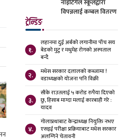
नाइटिंगेल स्कूलद्वारा
विपन्नलाई कम्बल वितरण
ट्रेन्डिङ
लहानमा दुई अर्बको लगानीमा पाँच सय
१.
बेडको मुटु र मधुमेह रोगको अस्पताल
बन्दै
मधेस सरकार दलालको कब्जामा !
२.
वडाध्यक्षको योजना पनि विक्री
सीके राउतलाई ५ करोड रुपैया दिएको
३.
छु, हिसाब माग्दा मलाई कारबाही गरे :
यादव
गोलाप्रथाबाट केन्द्राध्यक्ष नियुक्ति नभए
४.
एसइई परीक्षा प्रक्रियाबाट मधेस सरकार
खनन
अलग्गिने चेतावनी