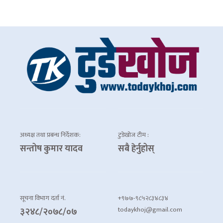
अध्यक्ष तथा प्रबन्ध निर्देशक:
टुडेखोज टीम :
सन्तोष कुमार यादव
सबै हेर्नुहोस्
सूचना विभाग दर्ता नं.
+९७७-९८५२८३४८३४
todaykhoj@gmail.com
३२४८/२०७८/०७