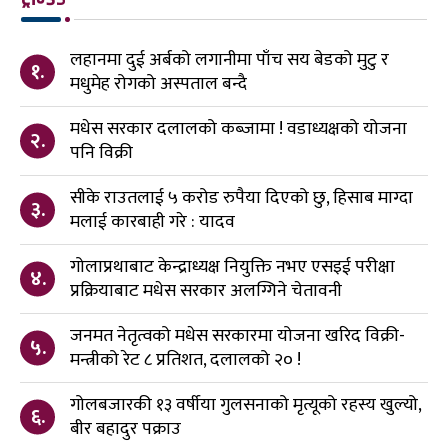
लहानमा दुई अर्बको लगानीमा पाँच सय बेडको मुटु र
१.
मधुमेह रोगको अस्पताल बन्दै
मधेस सरकार दलालको कब्जामा ! वडाध्यक्षको योजना
२.
पनि विक्री
सीके राउतलाई ५ करोड रुपैया दिएको छु, हिसाब माग्दा
३.
मलाई कारबाही गरे : यादव
गोलाप्रथाबाट केन्द्राध्यक्ष नियुक्ति नभए एसइई परीक्षा
४.
प्रक्रियाबाट मधेस सरकार अलग्गिने चेतावनी
जनमत नेतृत्वको मधेस सरकारमा योजना खरिद विक्री-
५.
मन्त्रीको रेट ८ प्रतिशत, दलालको २० !
गोलबजारकी १३ वर्षीया गुलसनाको मृत्यूको रहस्य खुल्यो,
६.
बीर बहादुर पक्राउ