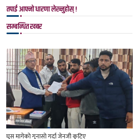
तपाई आफ्नो धारणा लेख्नुहोस् !
सम्बन्धित खबर
घुस मागेको गुनासो गर्दा जेनजी कुटिए