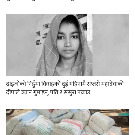
दाइजोको निहुँमा विवाहको दुई महिनामै सप्तरी महादेवाकी
दीपाले ज्यान गुमाइन्, पति र ससुरा पक्राउ