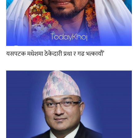
यसपटक मधेशमा ठेकेदारी प्रथा र गढ भत्कायौं’