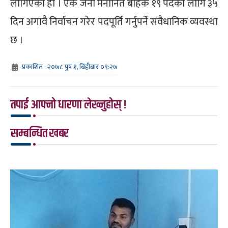
लागिएको हो । एक जना मनोनित बाहेक १९ पदका लागि ३५
दिन अगावै निर्वाचन गरेर पदपूर्ति गर्नुपर्ने संवैधानिक व्यवस्था
छ ।
प्रकाशित : २०७८ पुष १, बिहीबार ०९:२७
तपाई आफ्नो धारणा लेख्नुहोस् !
सम्बन्धित खबर