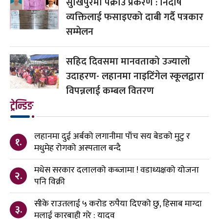
सुखिपुरमा पक्राउ प्रकरण : निर्दोष
व्यक्तिलाई फसाइएको दाबी गर्दै पत्रकार
सम्मेलन
सहिद दिवसमा मानवताको उज्यालो
उदाहरण- लहानमा नाइटिंगेल स्कूलद्वारा
विपन्नलाई कम्बल वितरण
ट्रेन्डिङ
लहानमा दुई अर्बको लगानीमा पाँच सय बेडको मुटु र
१.
मधुमेह रोगको अस्पताल बन्दै
मधेस सरकार दलालको कब्जामा ! वडाध्यक्षको योजना
२.
पनि विक्री
सीके राउतलाई ५ करोड रुपैया दिएको छु, हिसाब माग्दा
३.
मलाई कारबाही गरे : यादव