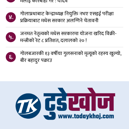
मलाई कारबाही गरे : यादव
गोलाप्रथाबाट केन्द्राध्यक्ष नियुक्ति नभए एसइई परीक्षा
४.
प्रक्रियाबाट मधेस सरकार अलग्गिने चेतावनी
जनमत नेतृत्वको मधेस सरकारमा योजना खरिद विक्री-
५.
मन्त्रीको रेट ८ प्रतिशत, दलालको २० !
गोलबजारकी १३ वर्षीया गुलसनाको मृत्यूको रहस्य खुल्यो,
६.
बीर बहादुर पक्राउ