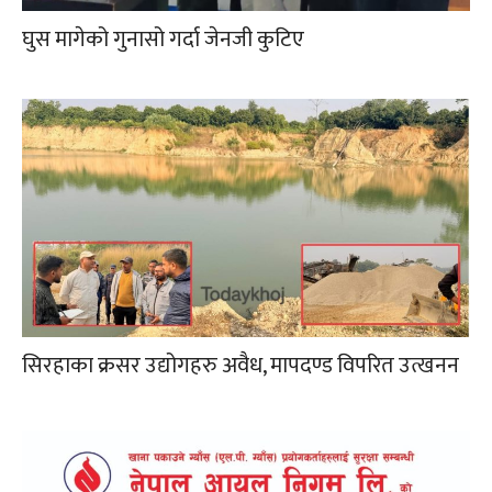
घुस मागेको गुनासो गर्दा जेनजी कुटिए
सिरहाका क्रसर उद्योगहरु अवैध, मापदण्ड विपरित उत्खनन