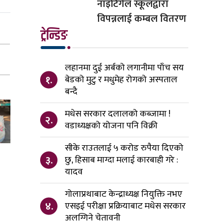
नाइटिंगेल स्कूलद्वारा
विपन्नलाई कम्बल वितरण
ट्रेन्डिङ
लहानमा दुई अर्बको लगानीमा पाँच सय
१.
बेडको मुटु र मधुमेह रोगको अस्पताल
बन्दै
मधेस सरकार दलालको कब्जामा !
२.
वडाध्यक्षको योजना पनि विक्री
सीके राउतलाई ५ करोड रुपैया दिएको
३.
छु, हिसाब माग्दा मलाई कारबाही गरे :
यादव
गोलाप्रथाबाट केन्द्राध्यक्ष नियुक्ति नभए
४.
एसइई परीक्षा प्रक्रियाबाट मधेस सरकार
अलग्गिने चेतावनी