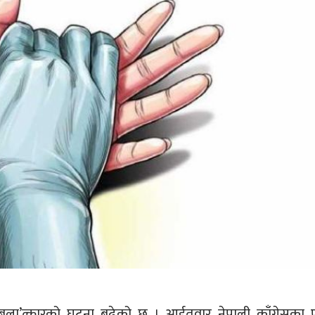
ला’त्कारको घटना बढेको छ । आईतवार नेपाली काँग्रेसका