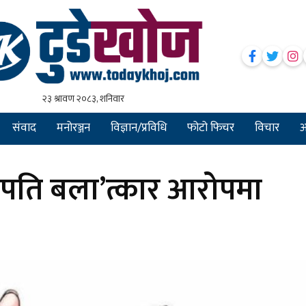
संवाद
मनोरञ्जन
विज्ञान/प्रविधि
फोटो फिचर
विचार
अन
ापति बला’त्कार आरोपमा