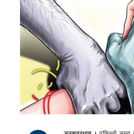
जनकपुरधाम ।
पछिल्लो समय ब