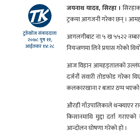
जयनाथ यादव, सिरहा ।
सिरहाको 
ट्रकमा आगजनी गरेका छन् । आमहड
टुडेखोज संवाददाता
आगलगीबाट ना ५ ख ५५२२ नम्बरको ट
२०७८ पुष ११,
आईतवार १४:२८
नियन्त्रणमा लिने प्रयास गरेको थ
आज विहान आमहड्तालको उल्लंघन गर
दर्जनौं सवारी तोडफोड गरेका थि
कलकारखाना र बजार ठप्प भएको
औरही गाँउपालिकाले थन्क्याएर र
किसानमाथि मुद्दा दर्ता गराएको
आन्दोलन घोषणा गरेको हो ।