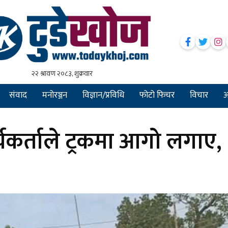
संवाद
मनोरञ्जन
विज्ञान/प्रविधि
फोटो फिचर
विचार
अन
कर्ताले ट्रकमा आगो लगाए,