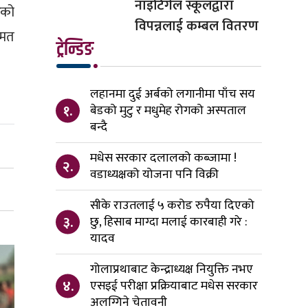
नाइटिंगेल स्कूलद्वारा
रको
विपन्नलाई कम्बल वितरण
नमत
ट्रेन्डिङ
लहानमा दुई अर्बको लगानीमा पाँच सय
१.
बेडको मुटु र मधुमेह रोगको अस्पताल
बन्दै
मधेस सरकार दलालको कब्जामा !
२.
वडाध्यक्षको योजना पनि विक्री
सीके राउतलाई ५ करोड रुपैया दिएको
३.
छु, हिसाब माग्दा मलाई कारबाही गरे :
यादव
गोलाप्रथाबाट केन्द्राध्यक्ष नियुक्ति नभए
४.
एसइई परीक्षा प्रक्रियाबाट मधेस सरकार
अलग्गिने चेतावनी