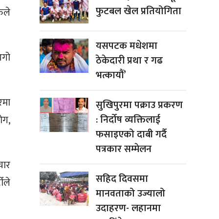
फुटबल खेल प्रतियोगिता
ुले
यसपटक मधेशमा
आगो
ठेकेदारी प्रथा र गढ
भत्कायौं’
रमा
सुखिपुरमा पक्राउ प्रकरण
: निर्दोष व्यक्तिलाई
ोग,
फसाइएको दाबी गर्दै
पत्रकार सम्मेलन
चार
सहिद दिवसमा
ीले
मानवताको उज्यालो
उदाहरण- लहानमा