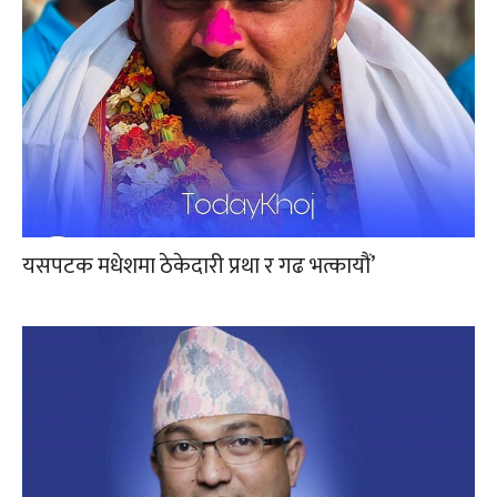
यसपटक मधेशमा ठेकेदारी प्रथा र गढ भत्कायौं’