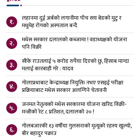
लहानमा दुई अर्बको लगानीमा पाँच सय बेडको मुटु र
१.
मधुमेह रोगको अस्पताल बन्दै
मधेस सरकार दलालको कब्जामा ! वडाध्यक्षको योजना
२.
पनि विक्री
सीके राउतलाई ५ करोड रुपैया दिएको छु, हिसाब माग्दा
३.
मलाई कारबाही गरे : यादव
गोलाप्रथाबाट केन्द्राध्यक्ष नियुक्ति नभए एसइई परीक्षा
४.
प्रक्रियाबाट मधेस सरकार अलग्गिने चेतावनी
जनमत नेतृत्वको मधेस सरकारमा योजना खरिद विक्री-
५.
मन्त्रीको रेट ८ प्रतिशत, दलालको २० !
गोलबजारकी १३ वर्षीया गुलसनाको मृत्यूको रहस्य खुल्यो,
६.
बीर बहादुर पक्राउ