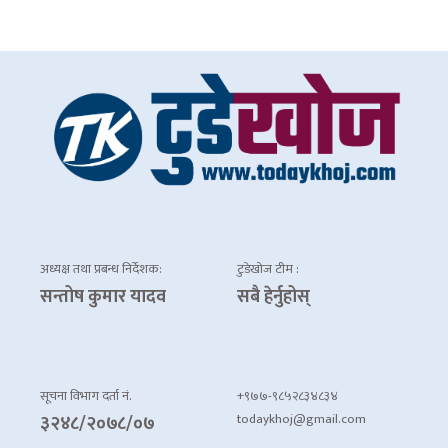
अध्यक्ष तथा प्रबन्ध निर्देशक:
टुडेखोज टीम :
सन्तोष कुमार यादव
सबै हेर्नुहोस्
सूचना विभाग दर्ता नं.
+९७७-९८५२८३४८३४
todaykhoj@gmail.com
३२४८/२०७८/०७