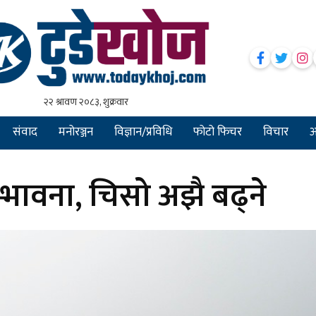
संवाद
मनोरञ्जन
विज्ञान/प्रविधि
फोटो फिचर
विचार
अन
भावना, चिसो अझै बढ्ने