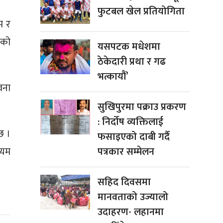
फुटबल खेल प्रतियोगिता
म र
ाको
यसपटक मधेशमा
ठेकेदारी प्रथा र गढ
भत्कायौं’
वना
सुखिपुरमा पक्राउ प्रकरण
: निर्दोष व्यक्तिलाई
छ ।
फसाइएको दाबी गर्दै
्यम
पत्रकार सम्मेलन
सहिद दिवसमा
मानवताको उज्यालो
उदाहरण- लहानमा