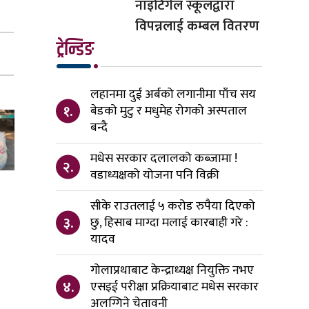
नाइटिंगेल स्कूलद्वारा
विपन्नलाई कम्बल वितरण
ट्रेन्डिङ
लहानमा दुई अर्बको लगानीमा पाँच सय
१.
बेडको मुटु र मधुमेह रोगको अस्पताल
बन्दै
मधेस सरकार दलालको कब्जामा !
२.
वडाध्यक्षको योजना पनि विक्री
सीके राउतलाई ५ करोड रुपैया दिएको
३.
छु, हिसाब माग्दा मलाई कारबाही गरे :
यादव
गोलाप्रथाबाट केन्द्राध्यक्ष नियुक्ति नभए
४.
एसइई परीक्षा प्रक्रियाबाट मधेस सरकार
अलग्गिने चेतावनी