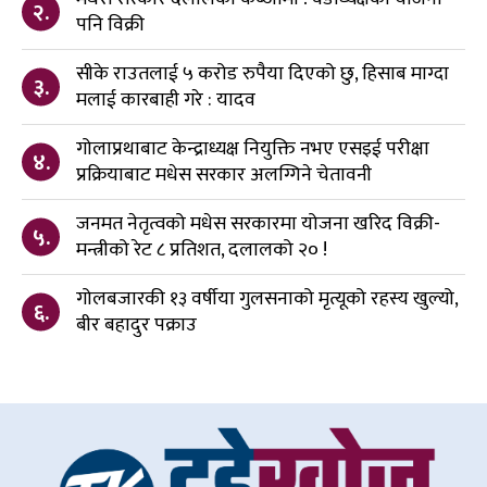
२.
पनि विक्री
सीके राउतलाई ५ करोड रुपैया दिएको छु, हिसाब माग्दा
३.
मलाई कारबाही गरे : यादव
गोलाप्रथाबाट केन्द्राध्यक्ष नियुक्ति नभए एसइई परीक्षा
४.
प्रक्रियाबाट मधेस सरकार अलग्गिने चेतावनी
जनमत नेतृत्वको मधेस सरकारमा योजना खरिद विक्री-
५.
मन्त्रीको रेट ८ प्रतिशत, दलालको २० !
गोलबजारकी १३ वर्षीया गुलसनाको मृत्यूको रहस्य खुल्यो,
६.
बीर बहादुर पक्राउ