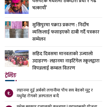
यसपटक मधेशमा ठेकेदारी प्रथा र गढ
भत्कायौं’
सुखिपुरमा पक्राउ प्रकरण : निर्दोष
व्यक्तिलाई फसाइएको दाबी गर्दै पत्रकार
सम्मेलन
सहिद दिवसमा मानवताको उज्यालो
उदाहरण- लहानमा नाइटिंगेल स्कूलद्वारा
विपन्नलाई कम्बल वितरण
ट्रेन्डिङ
लहानमा दुई अर्बको लगानीमा पाँच सय बेडको मुटु र
१.
मधुमेह रोगको अस्पताल बन्दै
मधेस सरकार दलालको कब्जामा ! वडाध्यक्षको योजना