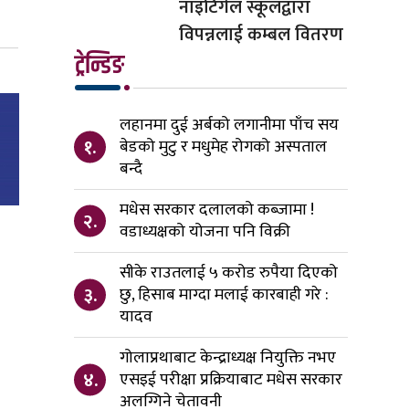
नाइटिंगेल स्कूलद्वारा
विपन्नलाई कम्बल वितरण
ट्रेन्डिङ
लहानमा दुई अर्बको लगानीमा पाँच सय
१.
बेडको मुटु र मधुमेह रोगको अस्पताल
बन्दै
मधेस सरकार दलालको कब्जामा !
२.
वडाध्यक्षको योजना पनि विक्री
सीके राउतलाई ५ करोड रुपैया दिएको
३.
छु, हिसाब माग्दा मलाई कारबाही गरे :
यादव
गोलाप्रथाबाट केन्द्राध्यक्ष नियुक्ति नभए
४.
एसइई परीक्षा प्रक्रियाबाट मधेस सरकार
अलग्गिने चेतावनी