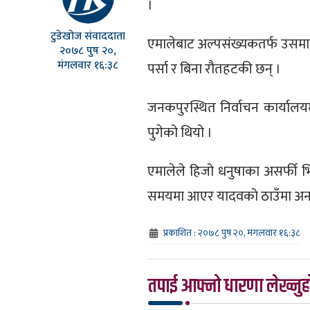
।
टुडेखोज संवाददाता
एमालेबाट अल्पसंख्यकतर्फ उसमान 
२०७८ पुष २०,
मंगलवार १६:३८
पर्सा र बिना रौतहटकी छन् ।
जनकपुरस्थित निर्वाचन कार्यालयम
पुगेको थियो ।
एमालेले हिजो धनुषाका असर्फी भ
समयमा आएर यादवको ठाउँमा अनस
प्रकाशित : २०७८ पुष २०, मंगलवार १६:३८
तपाई आफ्नो धारणा लेख्नुहो