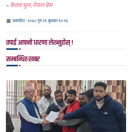
–
केशव भुल, नेपाल प्रेस
प्रकाशित : २०७८ पुष २१, बुधबार १०:१६
तपाई आफ्नो धारणा लेख्नुहोस् !
सम्बन्धित खबर