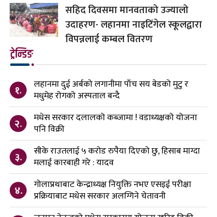
सहिद दिवसमा मानवताको उज्यालो
उदाहरण- लहानमा नाइटिंगेल स्कूलद्वारा
विपन्नलाई कम्बल वितरण
ट्रेन्डिङ
लहानमा दुई अर्बको लगानीमा पाँच सय बेडको मुटु र
१.
मधुमेह रोगको अस्पताल बन्दै
मधेस सरकार दलालको कब्जामा ! वडाध्यक्षको योजना
२.
पनि विक्री
सीके राउतलाई ५ करोड रुपैया दिएको छु, हिसाब माग्दा
३.
मलाई कारबाही गरे : यादव
गोलाप्रथाबाट केन्द्राध्यक्ष नियुक्ति नभए एसइई परीक्षा
४.
प्रक्रियाबाट मधेस सरकार अलग्गिने चेतावनी