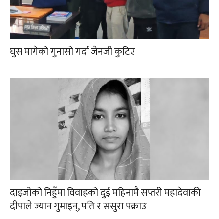
घुस मागेको गुनासो गर्दा जेनजी कुटिए
दाइजोको निहुँमा विवाहको दुई महिनामै सप्तरी महादेवाकी
दीपाले ज्यान गुमाइन्, पति र ससुरा पक्राउ