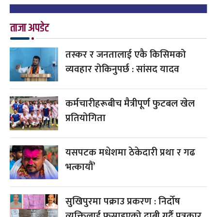
ताजा अपडेट
तस्कर र जनतालाई एकै किसिमको
व्यवहार रोकिनुपर्छ : सांसद यादव
कर्मचारीहरूबीच मैत्रीपूर्ण फुटबल खेल
प्रतियोगिता
यसपटक मधेशमा ठेकेदारी प्रथा र गढ
भत्कायौं’
सुखिपुरमा पक्राउ प्रकरण : निर्दोष
व्यक्तिलाई फसाइएको दाबी गर्दै पत्रकार