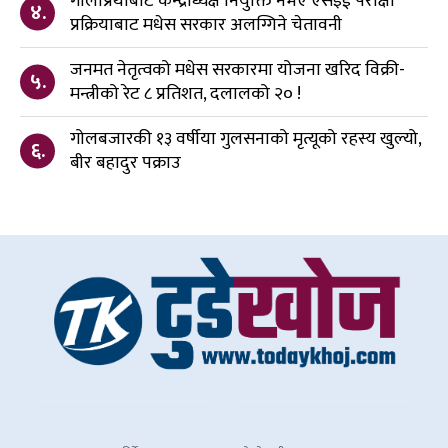
गोलाप्रथाबाट केन्द्राध्यक्ष नियुक्ति नभए एसइई परीक्षा
४.
प्रक्रियाबाट मधेस सरकार अलग्गिने चेतावनी
जनमत नेतृत्वको मधेस सरकारमा योजना खरिद विक्री-
५.
मन्त्रीको रेट ८ प्रतिशत, दलालको २० !
गोलबजारकी १३ वर्षीया गुलसनाको मृत्यूको रहस्य खुल्यो,
६.
बीर बहादुर पक्राउ