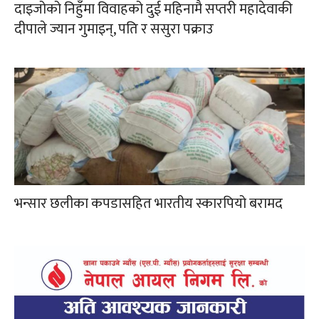
दाइजोको निहुँमा विवाहको दुई महिनामै सप्तरी महादेवाकी
दीपाले ज्यान गुमाइन्, पति र ससुरा पक्राउ
भन्सार छलीका कपडासहित भारतीय स्कारपियो बरामद