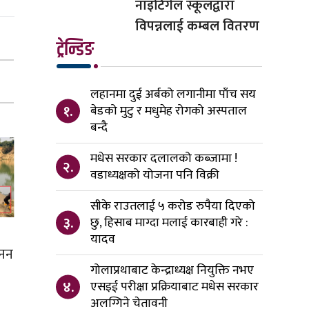
नाइटिंगेल स्कूलद्वारा
विपन्नलाई कम्बल वितरण
ट्रेन्डिङ
लहानमा दुई अर्बको लगानीमा पाँच सय
१.
बेडको मुटु र मधुमेह रोगको अस्पताल
बन्दै
मधेस सरकार दलालको कब्जामा !
२.
वडाध्यक्षको योजना पनि विक्री
सीके राउतलाई ५ करोड रुपैया दिएको
३.
छु, हिसाब माग्दा मलाई कारबाही गरे :
यादव
खनन
गोलाप्रथाबाट केन्द्राध्यक्ष नियुक्ति नभए
४.
एसइई परीक्षा प्रक्रियाबाट मधेस सरकार
अलग्गिने चेतावनी