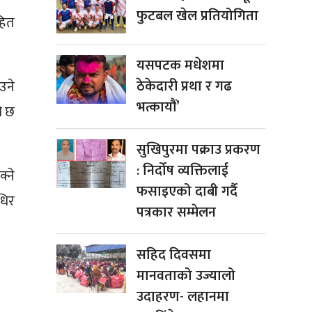
फुटबल खेल प्रतियोगिता
हित
यसपटक मधेशमा
ठेकेदारी प्रथा र गढ
उने
भत्कायौं’
को छ
सुखिपुरमा पक्राउ प्रकरण
: निर्दोष व्यक्तिलाई
्ने
फसाइएको दाबी गर्दै
धिर
पत्रकार सम्मेलन
सहिद दिवसमा
मानवताको उज्यालो
उदाहरण- लहानमा