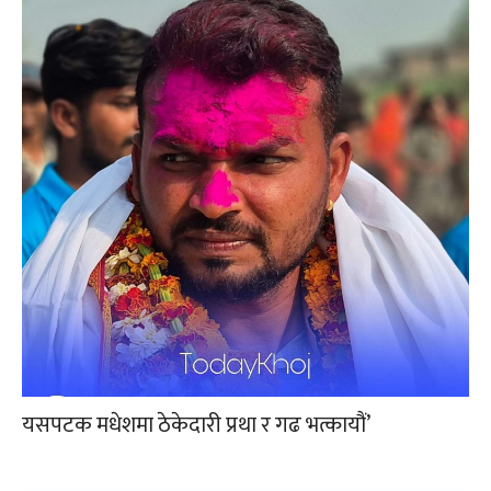
यसपटक मधेशमा ठेकेदारी प्रथा र गढ भत्कायौं’