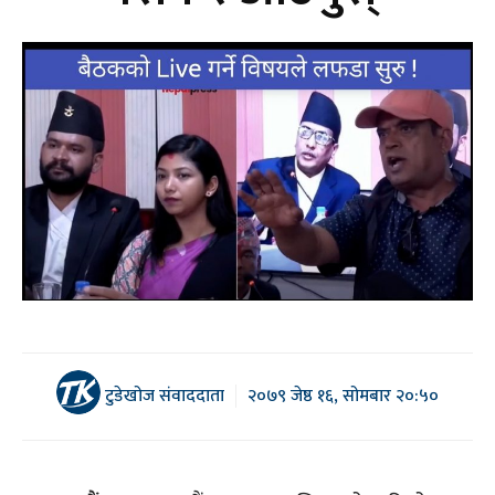
टुडेखोज संवाददाता
२०७९ जेष्ठ १६, सोमबार २०:५०