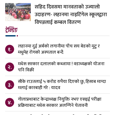
सहिद दिवसमा मानवताको उज्यालो
उदाहरण- लहानमा नाइटिंगेल स्कूलद्वारा
विपन्नलाई कम्बल वितरण
ट्रेन्डिङ
लहानमा दुई अर्बको लगानीमा पाँच सय बेडको मुटु र
१.
मधुमेह रोगको अस्पताल बन्दै
मधेस सरकार दलालको कब्जामा ! वडाध्यक्षको योजना
२.
पनि विक्री
सीके राउतलाई ५ करोड रुपैया दिएको छु, हिसाब माग्दा
३.
मलाई कारबाही गरे : यादव
गोलाप्रथाबाट केन्द्राध्यक्ष नियुक्ति नभए एसइई परीक्षा
४.
प्रक्रियाबाट मधेस सरकार अलग्गिने चेतावनी