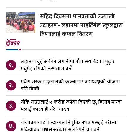
सहिद दिवसमा मानवताको उज्यालो
उदाहरण- लहानमा नाइटिंगेल स्कूलद्वारा
विपन्नलाई कम्बल वितरण
ट्रेन्डिङ
लहानमा दुई अर्बको लगानीमा पाँच सय बेडको मुटु र
१.
मधुमेह रोगको अस्पताल बन्दै
मधेस सरकार दलालको कब्जामा ! वडाध्यक्षको योजना
२.
पनि विक्री
सीके राउतलाई ५ करोड रुपैया दिएको छु, हिसाब माग्दा
३.
मलाई कारबाही गरे : यादव
गोलाप्रथाबाट केन्द्राध्यक्ष नियुक्ति नभए एसइई परीक्षा
४.
प्रक्रियाबाट मधेस सरकार अलग्गिने चेतावनी