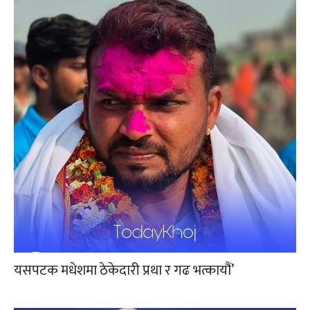
यसपटक मधेशमा ठेकेदारी प्रथा र गढ भत्कायौं’