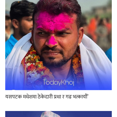
यसपटक मधेशमा ठेकेदारी प्रथा र गढ भत्कायौं’