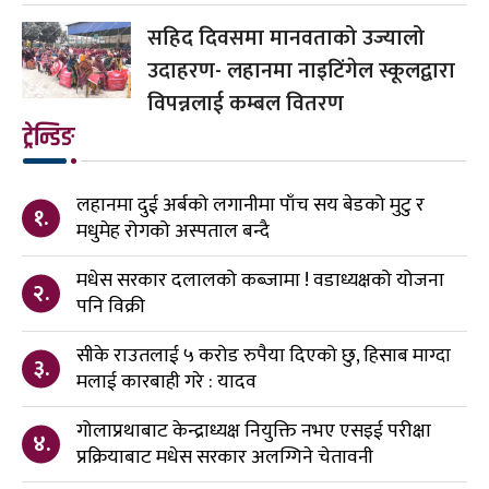
सहिद दिवसमा मानवताको उज्यालो
उदाहरण- लहानमा नाइटिंगेल स्कूलद्वारा
विपन्नलाई कम्बल वितरण
ट्रेन्डिङ
लहानमा दुई अर्बको लगानीमा पाँच सय बेडको मुटु र
१.
मधुमेह रोगको अस्पताल बन्दै
मधेस सरकार दलालको कब्जामा ! वडाध्यक्षको योजना
२.
पनि विक्री
सीके राउतलाई ५ करोड रुपैया दिएको छु, हिसाब माग्दा
३.
मलाई कारबाही गरे : यादव
गोलाप्रथाबाट केन्द्राध्यक्ष नियुक्ति नभए एसइई परीक्षा
४.
प्रक्रियाबाट मधेस सरकार अलग्गिने चेतावनी