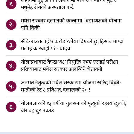
लहानमा दुई अर्बको लगानीमा पाँच सय बेडको मुटु र
१.
मधुमेह रोगको अस्पताल बन्दै
मधेस सरकार दलालको कब्जामा ! वडाध्यक्षको योजना
२.
पनि विक्री
सीके राउतलाई ५ करोड रुपैया दिएको छु, हिसाब माग्दा
३.
मलाई कारबाही गरे : यादव
गोलाप्रथाबाट केन्द्राध्यक्ष नियुक्ति नभए एसइई परीक्षा
४.
प्रक्रियाबाट मधेस सरकार अलग्गिने चेतावनी
जनमत नेतृत्वको मधेस सरकारमा योजना खरिद विक्री-
५.
मन्त्रीको रेट ८ प्रतिशत, दलालको २० !
गोलबजारकी १३ वर्षीया गुलसनाको मृत्यूको रहस्य खुल्यो,
६.
बीर बहादुर पक्राउ