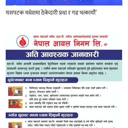
यसपटक मधेशमा ठेकेदारी प्रथा र गढ भत्कायौं’