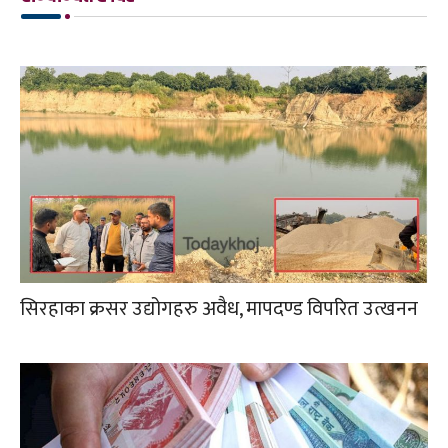
सिरहाका क्रसर उद्योगहरु अवैध, मापदण्ड विपरित उत्खनन