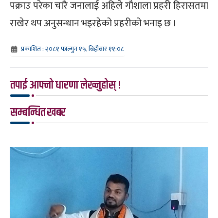
पक्राउ परेका चारै जनालाई अहिले गौशाला प्रहरी हिरासतमा
राखेर थप अनुसन्धान भइरहेको प्रहरीको भनाइ छ ।
प्रकाशित : २०८१ फाल्गुन १५, बिहीबार ११:०८
तपाई आफ्नो धारणा लेख्नुहोस् !
सम्बन्धित खबर