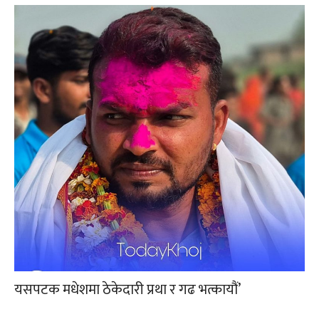
यसपटक मधेशमा ठेकेदारी प्रथा र गढ भत्कायौं’