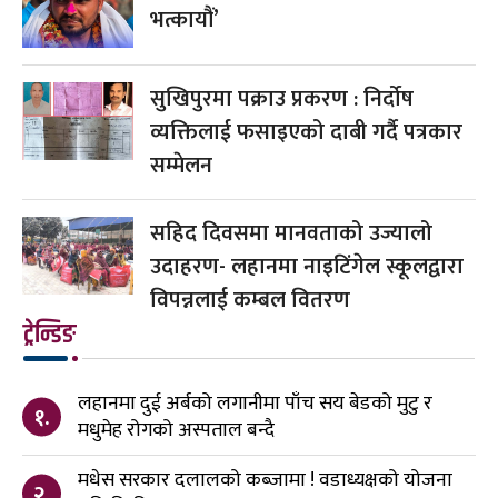
भत्कायौं’
सुखिपुरमा पक्राउ प्रकरण : निर्दोष
व्यक्तिलाई फसाइएको दाबी गर्दै पत्रकार
सम्मेलन
सहिद दिवसमा मानवताको उज्यालो
उदाहरण- लहानमा नाइटिंगेल स्कूलद्वारा
विपन्नलाई कम्बल वितरण
ट्रेन्डिङ
लहानमा दुई अर्बको लगानीमा पाँच सय बेडको मुटु र
१.
मधुमेह रोगको अस्पताल बन्दै
मधेस सरकार दलालको कब्जामा ! वडाध्यक्षको योजना
२.