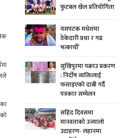
फुटबल खेल प्रतियोगिता
यसपटक मधेशमा
निक
ठेकेदारी प्रथा र गढ
भत्कायौं’
ँमा
सुखिपुरमा पक्राउ प्रकरण
: निर्दोष व्यक्तिलाई
लले
फसाइएको दाबी गर्दै
पत्रकार सम्मेलन
ाका
सहिद दिवसमा
ाको
मानवताको उज्यालो
उदाहरण- लहानमा