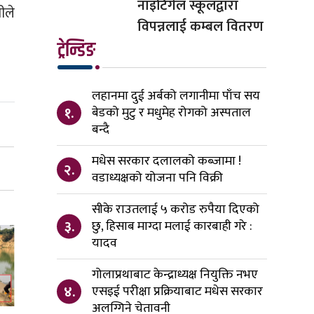
नाइटिंगेल स्कूलद्वारा
ीले
विपन्नलाई कम्बल वितरण
ट्रेन्डिङ
लहानमा दुई अर्बको लगानीमा पाँच सय
१.
बेडको मुटु र मधुमेह रोगको अस्पताल
बन्दै
मधेस सरकार दलालको कब्जामा !
२.
वडाध्यक्षको योजना पनि विक्री
सीके राउतलाई ५ करोड रुपैया दिएको
३.
छु, हिसाब माग्दा मलाई कारबाही गरे :
यादव
गोलाप्रथाबाट केन्द्राध्यक्ष नियुक्ति नभए
४.
एसइई परीक्षा प्रक्रियाबाट मधेस सरकार
अलग्गिने चेतावनी