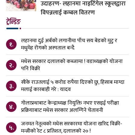
उदाहरण- लहानमा नाइटिंगेल स्कूलद्वारा
विपन्नलाई कम्बल वितरण
ट्रेन्डिङ
लहानमा दुई अर्बको लगानीमा पाँच सय बेडको मुटु र
१.
मधुमेह रोगको अस्पताल बन्दै
मधेस सरकार दलालको कब्जामा ! वडाध्यक्षको योजना
२.
पनि विक्री
सीके राउतलाई ५ करोड रुपैया दिएको छु, हिसाब माग्दा
३.
मलाई कारबाही गरे : यादव
गोलाप्रथाबाट केन्द्राध्यक्ष नियुक्ति नभए एसइई परीक्षा
४.
प्रक्रियाबाट मधेस सरकार अलग्गिने चेतावनी
जनमत नेतृत्वको मधेस सरकारमा योजना खरिद विक्री-
५.
मन्त्रीको रेट ८ प्रतिशत, दलालको २० !