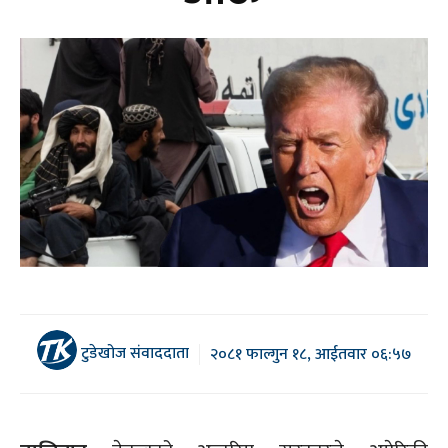
टुडेखोज संवाददाता
२०८१ फाल्गुन १८, आईतवार ०६:५७