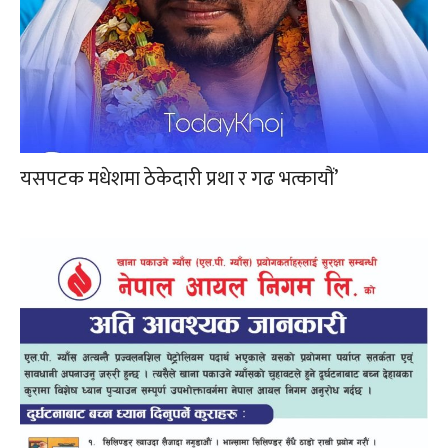
यसपटक मधेशमा ठेकेदारी प्रथा र गढ भत्कायौं’