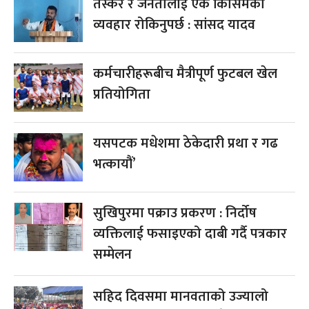
तस्कर र जनतालाई एकै किसिमको
व्यवहार रोकिनुपर्छ : सांसद यादव
कर्मचारीहरूबीच मैत्रीपूर्ण फुटबल खेल
प्रतियोगिता
यसपटक मधेशमा ठेकेदारी प्रथा र गढ
भत्कायौं’
सुखिपुरमा पक्राउ प्रकरण : निर्दोष
व्यक्तिलाई फसाइएको दाबी गर्दै पत्रकार
सम्मेलन
सहिद दिवसमा मानवताको उज्यालो