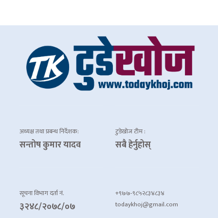
अध्यक्ष तथा प्रबन्ध निर्देशक:
टुडेखोज टीम :
सन्तोष कुमार यादव
सबै हेर्नुहोस्
सूचना विभाग दर्ता नं.
+९७७-९८५२८३४८३४
todaykhoj@gmail.com
३२४८/२०७८/०७