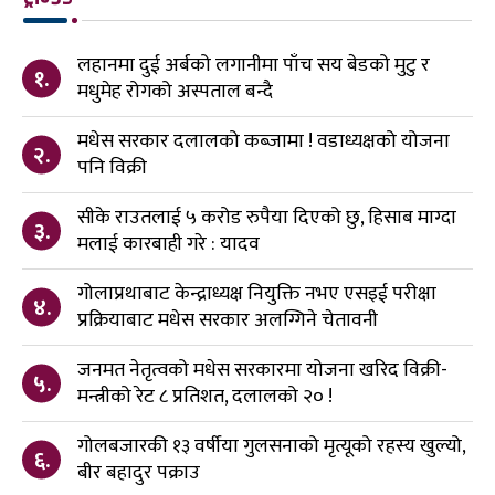
लहानमा दुई अर्बको लगानीमा पाँच सय बेडको मुटु र
१.
मधुमेह रोगको अस्पताल बन्दै
मधेस सरकार दलालको कब्जामा ! वडाध्यक्षको योजना
२.
पनि विक्री
सीके राउतलाई ५ करोड रुपैया दिएको छु, हिसाब माग्दा
३.
मलाई कारबाही गरे : यादव
गोलाप्रथाबाट केन्द्राध्यक्ष नियुक्ति नभए एसइई परीक्षा
४.
प्रक्रियाबाट मधेस सरकार अलग्गिने चेतावनी
जनमत नेतृत्वको मधेस सरकारमा योजना खरिद विक्री-
५.
मन्त्रीको रेट ८ प्रतिशत, दलालको २० !
गोलबजारकी १३ वर्षीया गुलसनाको मृत्यूको रहस्य खुल्यो,
६.
बीर बहादुर पक्राउ