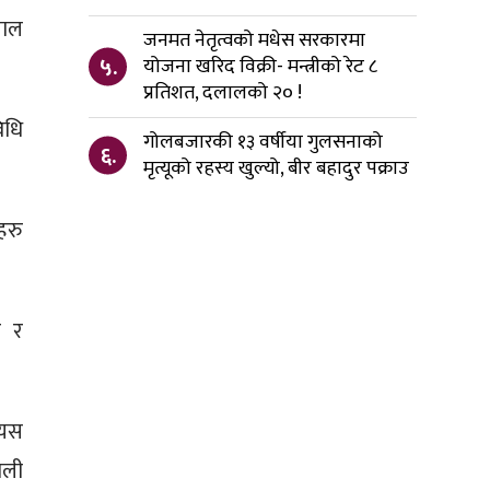
लाल
जनमत नेतृत्वको मधेस सरकारमा
५.
योजना खरिद विक्री- मन्त्रीको रेट ८
प्रतिशत, दलालको २० !
िधि
गोलबजारकी १३ वर्षीया गुलसनाको
६.
मृत्यूको रहस्य खुल्यो, बीर बहादुर पक्राउ
हरु
ड र
 यस
ाली