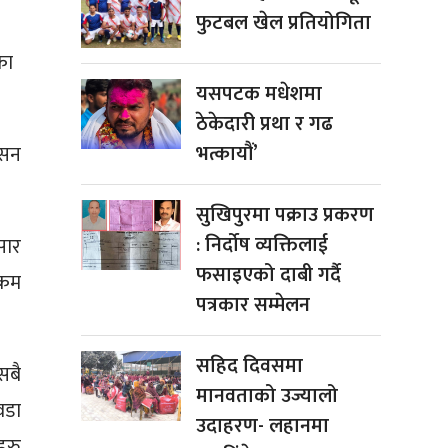
फुटबल खेल प्रतियोगिता
का
यसपटक मधेशमा
ठेकेदारी प्रथा र गढ
भत्कायौं’
िसन
सुखिपुरमा पक्राउ प्रकरण
: निर्दोष व्यक्तिलाई
सार
फसाइएको दाबी गर्दै
 कम
पत्रकार सम्मेलन
सहिद दिवसमा
सबै
मानवताको उज्यालो
वडा
उदाहरण- लहानमा
हरु