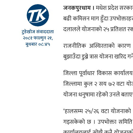
जनकपुरधाम ।
मधेश प्रदेश सरका
बढी कमिसन माग हुँदा उपभोक्ताहर
दलालले योजनाको २५ प्रतिशत रकम
टुडेखोज संवाददाता
२०८१ फाल्गुन २१,
बुधबार ०८:४५
राजनीतिक अस्थिरताको कारण स
बुझाउँदा डुब्ने त्रास योजना खरिद ग
जिल्ला पूर्वाधार विकास कार्याल
जिल्लामा कुल २ सय ७२ वटा योज
योजना धनुषामा रहेको उनले बताए
‘हालसम्म २५/२६ वटा योजनाको सम
गइसकेको छ । उपभोक्ता समिति गठन
कार्यालयलाई सोझै कुनै योजनाको