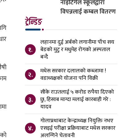
नाइटिंगेल स्कूलद्वारा
विपन्नलाई कम्बल वितरण
ट्रेन्डिङ
ागि
धार
लहानमा दुई अर्बको लगानीमा पाँच सय
१.
बेडको मुटु र मधुमेह रोगको अस्पताल
बन्दै
ैषी
मधेस सरकार दलालको कब्जामा !
२.
काम
वडाध्यक्षको योजना पनि विक्री
सीके राउतलाई ५ करोड रुपैया दिएको
३.
छु, हिसाब माग्दा मलाई कारबाही गरे :
ामा
यादव
गोलाप्रथाबाट केन्द्राध्यक्ष नियुक्ति नभए
४.
एसइई परीक्षा प्रक्रियाबाट मधेस सरकार
ेको
अलग्गिने चेतावनी