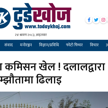
संवाद
मनोरञ्जन
विज्ञान/प्रविधि
फोटो फिचर
विचार
अन
मा कमिसन खेल ! दलालद्वारा
सम्झौतामा ढिलाइ