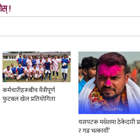
स् !
कर्मचारीहरूबीच मैत्रीपूर्ण
फुटबल खेल प्रतियोगिता
यसपटक मधेशमा ठेकेदारी प्
र गढ भत्कायौं’