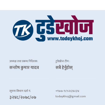
अध्यक्ष तथा प्रबन्ध निर्देशक:
टुडेखोज टीम :
सन्तोष कुमार यादव
सबै हेर्नुहोस्
सूचना विभाग दर्ता नं.
+९७७-९८५२८३४८३४
todaykhoj@gmail.com
३२४८/२०७८/०७