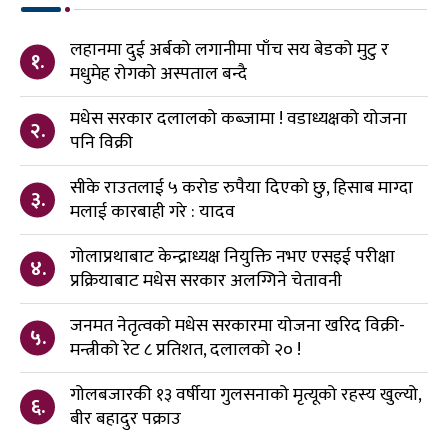
लहानमा दुई अर्बको लगानीमा पाँच सय बेडको मुटु र
१.
मधुमेह रोगको अस्पताल बन्दै
मधेस सरकार दलालको कब्जामा ! वडाध्यक्षको योजना
२.
पनि विक्री
सीके राउतलाई ५ करोड रुपैया दिएको छु, हिसाब माग्दा
३.
मलाई कारबाही गरे : यादव
गोलाप्रथाबाट केन्द्राध्यक्ष नियुक्ति नभए एसइई परीक्षा
४.
प्रक्रियाबाट मधेस सरकार अलग्गिने चेतावनी
जनमत नेतृत्वको मधेस सरकारमा योजना खरिद विक्री-
५.
मन्त्रीको रेट ८ प्रतिशत, दलालको २० !
गोलबजारकी १३ वर्षीया गुलसनाको मृत्यूको रहस्य खुल्यो,
६.
बीर बहादुर पक्राउ