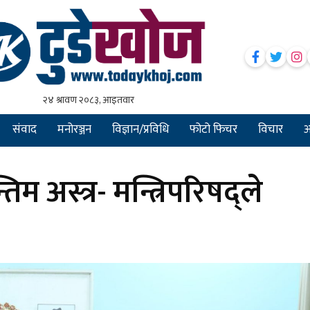
संवाद
मनोरञ्जन
विज्ञान/प्रविधि
फोटो फिचर
विचार
अन
 अस्त्र- मन्त्रिपरिषद्ले