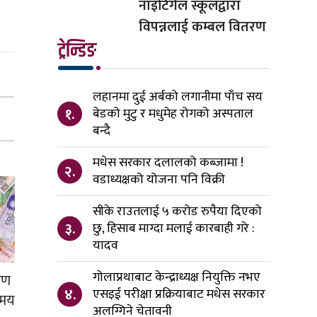
नाइटिंगेल स्कूलद्वारा
विपन्नलाई कम्बल वितरण
ट्रेन्डिङ
लहानमा दुई अर्बको लगानीमा पाँच सय
१.
बेडको मुटु र मधुमेह रोगको अस्पताल
बन्दै
मधेस सरकार दलालको कब्जामा !
२.
वडाध्यक्षको योजना पनि विक्री
सीके राउतलाई ५ करोड रुपैया दिएको
३.
छु, हिसाब माग्दा मलाई कारबाही गरे :
यादव
गोलाप्रथाबाट केन्द्राध्यक्ष नियुक्ति नभए
रण
४.
एसइई परीक्षा प्रक्रियाबाट मधेस सरकार
िमय
अलग्गिने चेतावनी