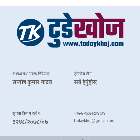
अध्यक्ष तथा प्रबन्ध निर्देशक:
टुडेखोज टीम :
सन्तोष कुमार यादव
सबै हेर्नुहोस्
सूचना विभाग दर्ता नं.
+९७७-९८५२८३४८३४
todaykhoj@gmail.com
३२४८/२०७८/०७