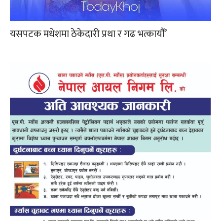
यसपटक मधेशमा ठेकेदारी प्रथा र गढ भत्कायौं’