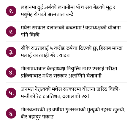
लहानमा दुई अर्बको लगानीमा पाँच सय बेडको मुटु र
१.
मधुमेह रोगको अस्पताल बन्दै
मधेस सरकार दलालको कब्जामा ! वडाध्यक्षको योजना
२.
पनि विक्री
सीके राउतलाई ५ करोड रुपैया दिएको छु, हिसाब माग्दा
३.
मलाई कारबाही गरे : यादव
गोलाप्रथाबाट केन्द्राध्यक्ष नियुक्ति नभए एसइई परीक्षा
४.
प्रक्रियाबाट मधेस सरकार अलग्गिने चेतावनी
जनमत नेतृत्वको मधेस सरकारमा योजना खरिद विक्री-
५.
मन्त्रीको रेट ८ प्रतिशत, दलालको २० !
गोलबजारकी १३ वर्षीया गुलसनाको मृत्यूको रहस्य खुल्यो,
६.
बीर बहादुर पक्राउ