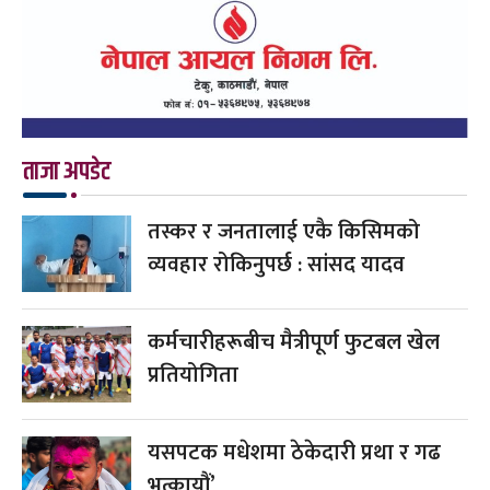
ताजा अपडेट
तस्कर र जनतालाई एकै किसिमको
व्यवहार रोकिनुपर्छ : सांसद यादव
कर्मचारीहरूबीच मैत्रीपूर्ण फुटबल खेल
प्रतियोगिता
यसपटक मधेशमा ठेकेदारी प्रथा र गढ
भत्कायौं’