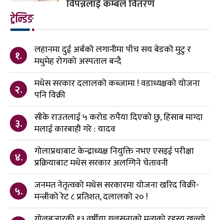
विपन्नलाई कम्बल वितरण
ट्रेन्डिङ
लहानमा दुई अर्बको लगानीमा पाँच सय बेडको मुटु र
१.
मधुमेह रोगको अस्पताल बन्दै
मधेस सरकार दलालको कब्जामा ! वडाध्यक्षको योजना
२.
पनि विक्री
सीके राउतलाई ५ करोड रुपैया दिएको छु, हिसाब माग्दा
३.
मलाई कारबाही गरे : यादव
गोलाप्रथाबाट केन्द्राध्यक्ष नियुक्ति नभए एसइई परीक्षा
४.
प्रक्रियाबाट मधेस सरकार अलग्गिने चेतावनी
जनमत नेतृत्वको मधेस सरकारमा योजना खरिद विक्री-
५.
मन्त्रीको रेट ८ प्रतिशत, दलालको २० !
गोलबजारकी १३ वर्षीया गुलसनाको मृत्यूको रहस्य खुल्यो,