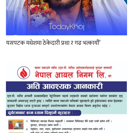
यसपटक मधेशमा ठेकेदारी प्रथा र गढ भत्कायौं’