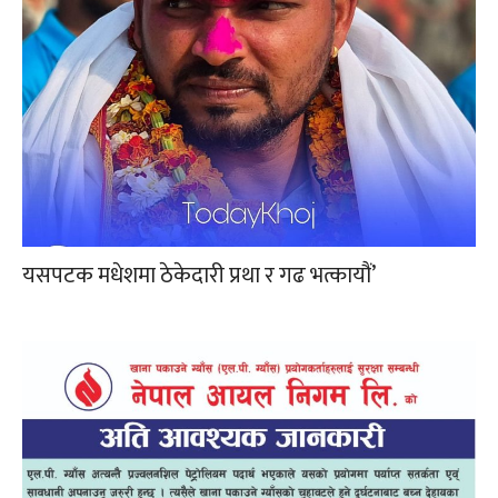
यसपटक मधेशमा ठेकेदारी प्रथा र गढ भत्कायौं’