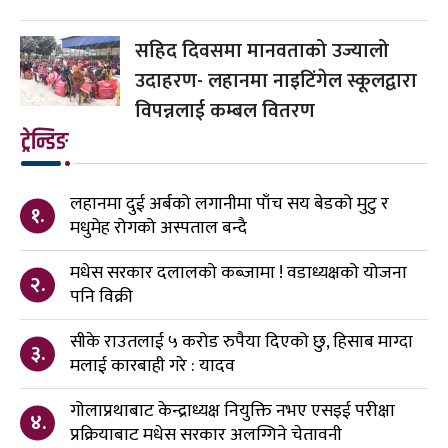
सहिद दिवसमा मानवताको उज्यालो
उदाहरण- लहानमा नाइटिंगेल स्कूलद्वारा
विपन्नलाई कम्बल वितरण
ट्रेन्डिङ
लहानमा दुई अर्बको लगानीमा पाँच सय बेडको मुटु र
१.
मधुमेह रोगको अस्पताल बन्दै
मधेस सरकार दलालको कब्जामा ! वडाध्यक्षको योजना
२.
पनि विक्री
सीके राउतलाई ५ करोड रुपैया दिएको छु, हिसाब माग्दा
३.
मलाई कारबाही गरे : यादव
गोलाप्रथाबाट केन्द्राध्यक्ष नियुक्ति नभए एसइई परीक्षा
४.
प्रक्रियाबाट मधेस सरकार अलग्गिने चेतावनी