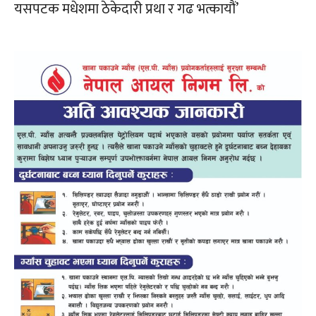
यसपटक मधेशमा ठेकेदारी प्रथा र गढ भत्कायौं’