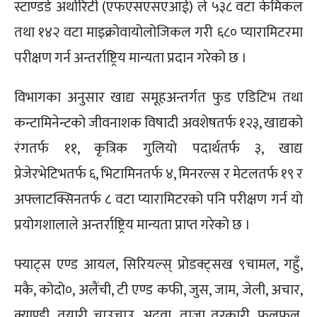
स्टाण्डर्ड अर्थोरिटी (एफएसएसएआई) ले ५३८ वटा केमिकल
तथा १४२ वटा माइक्रोवायोलोजिकल गरी ६८० प्यारामिटरमा
परीक्षण गर्न अन्तर्राष्ट्रिय मान्यता प्रदान गरेको छ ।
विभागका अनुसार खाद्य समूहअन्तर्गत फुड एडिटिभ तथा
कन्टामिनेन्टको जीवनाशक विषादी अवशेषतर्फ १२३, खाद्यको
रंगतर्फ ११, कृत्रिक गुलियो पदार्थतर्फ ३, खाद्य
प्रेजेरभेटिभतर्फ ६, भिटामिनतर्फ ४, मिनरल्स र मेटलतर्फ १९ र
अफ्लाटक्सिनतर्फ ८ वटा प्यारामिटरको पनि परीक्षण गर्न यो
प्रयोगशालाले अन्तर्राष्ट्रिय मान्यता प्राप्त गरेको छ ।
फ्याट्स एण्ड आयल, सिरियल्स् प्रोडक्ट्सख ९चामल, गहुँ,
मकै, कोदो०, अलैंची, टी एण्ड कफी, जुस, जाम, जेली, अचार,
क्याण्डी, तयारी चाउचाउ, अदुवा, ताजा तरकारी, फलफूल,