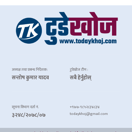
अध्यक्ष तथा प्रबन्ध निर्देशक:
टुडेखोज टीम :
सन्तोष कुमार यादव
सबै हेर्नुहोस्
सूचना विभाग दर्ता नं.
+९७७-९८५२८३४८३४
todaykhoj@gmail.com
३२४८/२०७८/०७