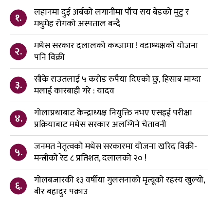
लहानमा दुई अर्बको लगानीमा पाँच सय बेडको मुटु र
१.
मधुमेह रोगको अस्पताल बन्दै
मधेस सरकार दलालको कब्जामा ! वडाध्यक्षको योजना
२.
पनि विक्री
सीके राउतलाई ५ करोड रुपैया दिएको छु, हिसाब माग्दा
३.
मलाई कारबाही गरे : यादव
गोलाप्रथाबाट केन्द्राध्यक्ष नियुक्ति नभए एसइई परीक्षा
४.
प्रक्रियाबाट मधेस सरकार अलग्गिने चेतावनी
जनमत नेतृत्वको मधेस सरकारमा योजना खरिद विक्री-
५.
मन्त्रीको रेट ८ प्रतिशत, दलालको २० !
गोलबजारकी १३ वर्षीया गुलसनाको मृत्यूको रहस्य खुल्यो,
६.
बीर बहादुर पक्राउ