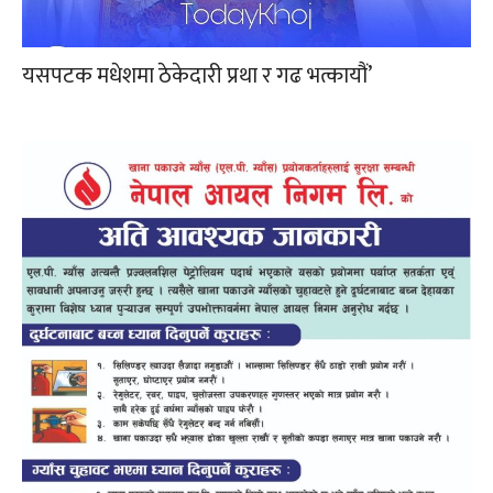
यसपटक मधेशमा ठेकेदारी प्रथा र गढ भत्कायौं’