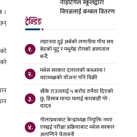
नाइटिंगेल स्कूलद्वारा
विपन्नलाई कम्बल वितरण
छ ।
ट्रेन्डिङ
छन्
लहानमा दुई अर्बको लगानीमा पाँच सय
१.
बेडको मुटु र मधुमेह रोगको अस्पताल
वको
बन्दै
ेको
मधेस सरकार दलालको कब्जामा !
२.
वडाध्यक्षको योजना पनि विक्री
धान
सीके राउतलाई ५ करोड रुपैया दिएको
३.
छु, हिसाब माग्दा मलाई कारबाही गरे :
धान
यादव
गोलाप्रथाबाट केन्द्राध्यक्ष नियुक्ति नभए
४.
एसइई परीक्षा प्रक्रियाबाट मधेस सरकार
अलग्गिने चेतावनी