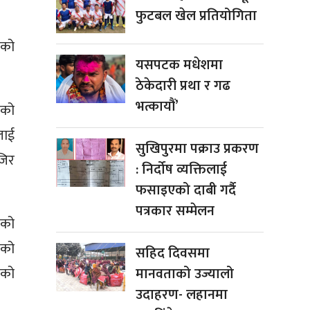
फुटबल खेल प्रतियोगिता
एको
यसपटक मधेशमा
ठेकेदारी प्रथा र गढ
भत्कायौं’
जको
लाई
सुखिपुरमा पक्राउ प्रकरण
जिर
: निर्दोष व्यक्तिलाई
फसाइएको दाबी गर्दै
पत्रकार सम्मेलन
एको
षको
सहिद दिवसमा
ेको
मानवताको उज्यालो
उदाहरण- लहानमा