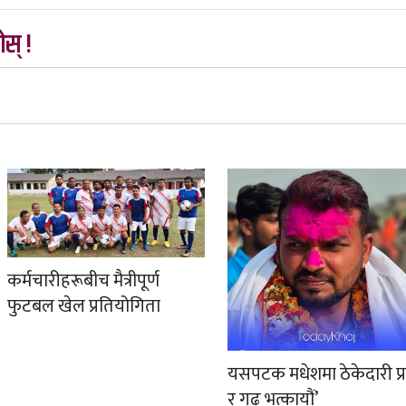
स् !
कर्मचारीहरूबीच मैत्रीपूर्ण
फुटबल खेल प्रतियोगिता
यसपटक मधेशमा ठेकेदारी प्
र गढ भत्कायौं’